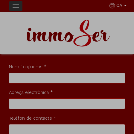
CA
Li venem l'immoble
Dades de contacte
Nom i cognoms *
Adreça electrònica *
Telèfon de contacte *