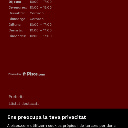
Dijous:
10:00 – 17:00
Divendres:
10:00 – 15:00
Dissabte:
Cerrado
Diumenge:
Cerrado
Dilluns:
10:00 – 17:00
Dimarts:
10:00 – 17:00
Dimecres:
10:00 – 17:00
Preferits
Llistat destacats
Política de cookies
Ens preocupa la teva privacitat
Mapa web
Vacances
A pisos.com utilitzem cookies pròpies i de tercers per donar