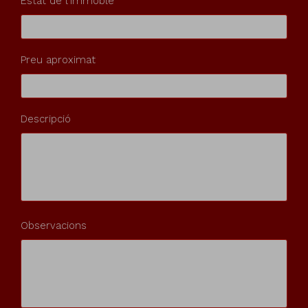
Estat de l'immoble
Preu aproximat
Descripció
Observacions