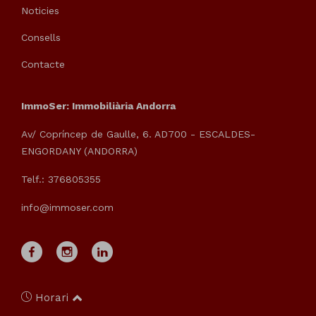
Noticies
Consells
Contacte
ImmoSer: Immobiliària Andorra
Av/ Copríncep de Gaulle, 6. AD700 - ESCALDES-
ENGORDANY (ANDORRA)
Telf.: 376805355
info@immoser.com
Horari