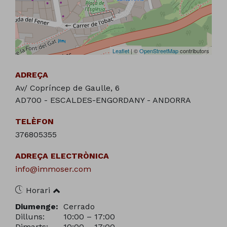
Leaflet
| ©
OpenStreetMap
contributors
ADREÇA
Av/ Copríncep de Gaulle, 6
AD700 - ESCALDES-ENGORDANY - ANDORRA
TELÈFON
376805355
ADREÇA ELECTRÒNICA
info@immoser.com
Horari
Diumenge:
Cerrado
Dilluns:
10:00 – 17:00
Dimarts:
10:00 – 17:00