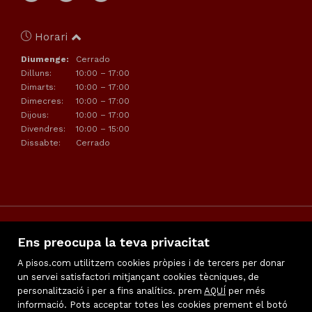
Horari
Diumenge:
Cerrado
Dilluns:
10:00 – 17:00
Dimarts:
10:00 – 17:00
Dimecres:
10:00 – 17:00
Dijous:
10:00 – 17:00
Divendres:
10:00 – 15:00
Dissabte:
Cerrado
Ens preocupa la teva privacitat
A pisos.com utilitzem cookies pròpies i de tercers per donar
un servei satisfactori mitjançant cookies tècniques, de
personalització i per a fins analítics. prem
Preferits
AQUÍ
per més
informació. Pots acceptar totes les cookies prement el botó
Llistat destacats