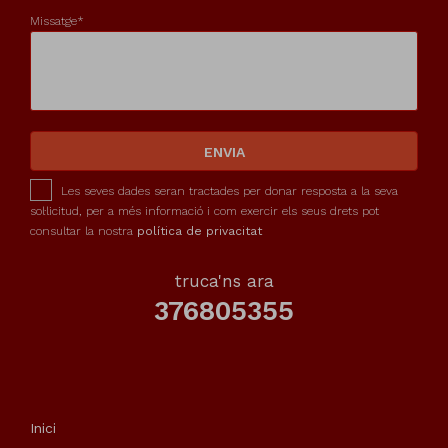
Missatge*
ENVIA
Les seves dades seran tractades per donar resposta a la seva
sol·licitud, per a més informació i com exercir els seus drets pot
consultar la nostra
política de privacitat
truca'ns ara
376805355
Inici