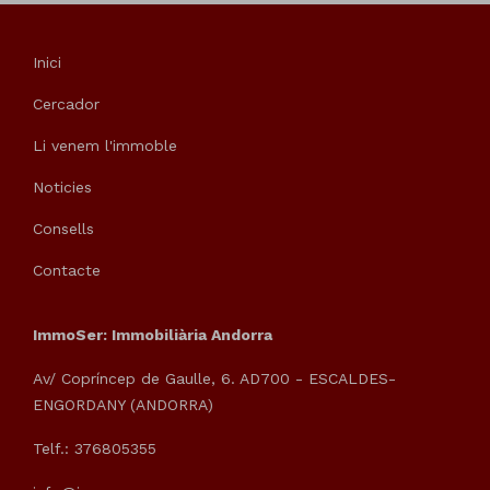
Inici
Cercador
Li venem l'immoble
Noticies
Consells
Contacte
ImmoSer: Immobiliària Andorra
Av/ Copríncep de Gaulle, 6. AD700 - ESCALDES-
ENGORDANY (ANDORRA)
Telf.: 376805355